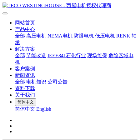
网站首页
产品中心
全部
高压电机
NEMA电机
防爆电机
低压电机
RENK 轴
承
解决方案
全部
节能改造
IEEE841石化行业
现场维保
危险区域电
机
客户案例
新闻资讯
全部
电机知识
公司公告
资料下载
关于我们
简体中文
简体中文
English