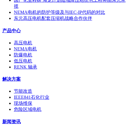
国产化里程碑 海龙计划陆域降压站统包工程将由东元承
揽
NEMA电机的防护等级及与IEC-IP代码的对比
东元高压电机配套压缩机战略合作伙伴
产品中心
高压电机
NEMA电机
防爆电机
低压电机
RENK 轴承
解决方案
节能改造
IEEE841石化行业
现场维保
危险区域电机
新闻资讯