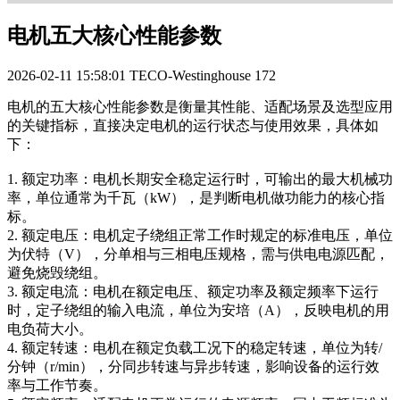
电机五大核心性能参数
2026-02-11 15:58:01
TECO-Westinghouse
172
电机的五大核心性能参数是衡量其性能、适配场景及选型应用
的关键指标，直接决定电机的运行状态与使用效果，具体如
下：
1. 额定功率：电机长期安全稳定运行时，可输出的最大机械功
率，单位通常为千瓦（kW），是判断电机做功能力的核心指
标。
2. 额定电压：电机定子绕组正常工作时规定的标准电压，单位
为伏特（V），分单相与三相电压规格，需与供电电源匹配，
避免烧毁绕组。
3. 额定电流：电机在额定电压、额定功率及额定频率下运行
时，定子绕组的输入电流，单位为安培（A），反映电机的用
电负荷大小。
4. 额定转速：电机在额定负载工况下的稳定转速，单位为转/
分钟（r/min），分同步转速与异步转速，影响设备的运行效
率与工作节奏。